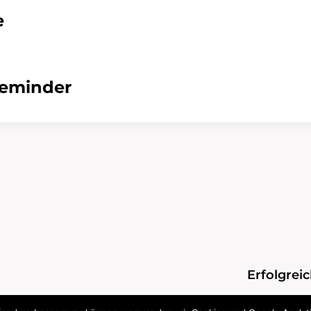
e
Reminder
Erfolgrei